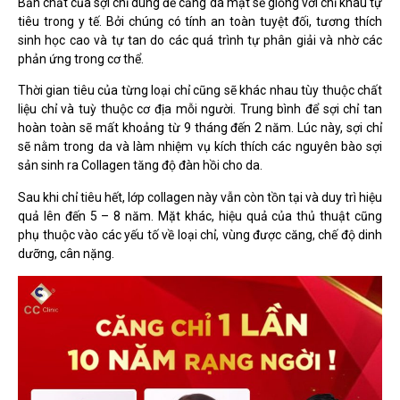
Bản chất của sợi chỉ dùng để căng da mặt sẽ giống với chỉ khâu tự
tiêu trong y tế. Bởi chúng có tính an toàn tuyệt đối, tương thích
sinh học cao và tự tan do các quá trình tự phân giải và nhờ các
phản ứng trong cơ thể.
Thời gian tiêu của từng loại chỉ cũng sẽ khác nhau tùy thuộc chất
liệu chỉ và tuỳ thuộc cơ địa mỗi người. Trung bình để sợi chỉ tan
hoàn toàn sẽ mất khoảng từ 9 tháng đến 2 năm. Lúc này, sợi chỉ
sẽ nằm trong da và làm nhiệm vụ kích thích các nguyên bào sợi
sản sinh ra Collagen tăng độ đàn hồi cho da.
Sau khi chỉ tiêu hết, lớp collagen này vẫn còn tồn tại và duy trì hiệu
quả lên đến 5 – 8 năm. Mặt khác, hiệu quả của thủ thuật cũng
phụ thuộc vào các yếu tố về loại chỉ, vùng được căng, chế độ dinh
dưỡng, cân nặng.