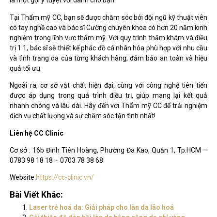
là một gợi ý tuyệt vời dành cho bạn.
Tại Thẩm mỹ CC, bạn sẽ được chăm sóc bởi đội ngũ kỹ thuật viên
có tay nghề cao và bác sĩ Cường chuyên khoa có hơn 20 năm kinh
nghiệm trong lĩnh vực thẩm mỹ. Với quy trình thăm khám và điều
trị 1:1, bác sĩ sẽ thiết kế phác đồ cá nhân hóa phù hợp với nhu cầu
và tình trạng da của từng khách hàng, đảm bảo an toàn và hiệu
quả tối ưu.
Ngoài ra, cơ sở vật chất hiện đại, cùng với công nghệ tiên tiến
được áp dụng trong quá trình điều trị, giúp mang lại kết quả
nhanh chóng và lâu dài. Hãy đến với Thẩm mỹ CC để trải nghiệm
dịch vụ chất lượng và sự chăm sóc tận tình nhất!
Liên hệ CC Clinic
Cơ sở : 16b Đinh Tiên Hoàng, Phường Đa Kao, Quận 1, Tp.HCM –
0783 98 18 18 – 0703 78 38 68
Website:
https://cc-clinic.vn/
Bài Viết Khác:
Laser trẻ hoá da: Giải pháp cho làn da lão hoá