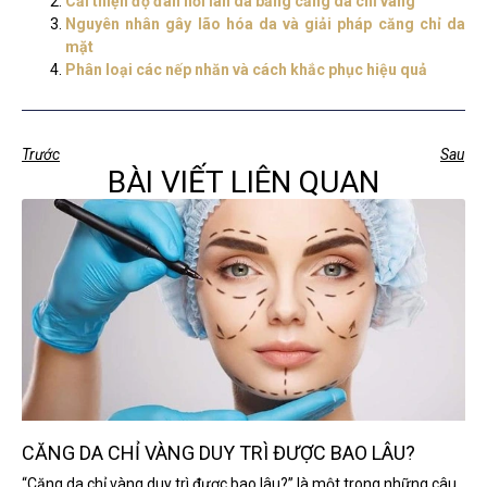
Cải thiện độ đàn hồi làn da bằng căng da chỉ vàng
Nguyên nhân gây lão hóa da và giải pháp căng chỉ da
mặt
Phân loại các nếp nhăn và cách khắc phục hiệu quả
Trước
Sau
BÀI VIẾT LIÊN QUAN
CĂNG DA CHỈ VÀNG DUY TRÌ ĐƯỢC BAO LÂU?
“Căng da chỉ vàng duy trì được bao lâu?” là một trong những câu