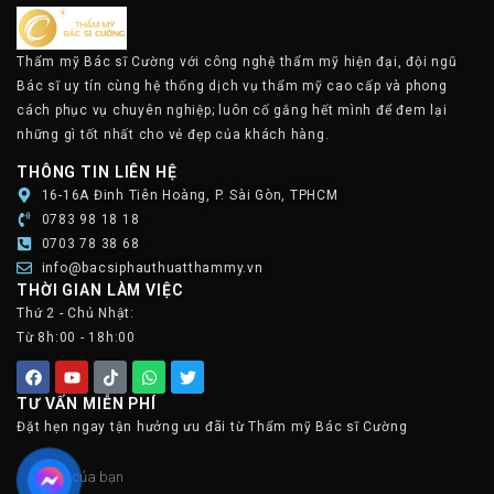
Thẩm mỹ Bác sĩ Cường với công nghệ thẩm mỹ hiện đại, đội ngũ
Bác sĩ uy tín cùng hệ thống dịch vụ thẩm mỹ cao cấp và phong
cách phục vụ chuyên nghiệp; luôn cố gắng hết mình để đem lại
những gì tốt nhất cho vẻ đẹp của khách hàng.
THÔNG TIN LIÊN HỆ
16-16A Đinh Tiên Hoàng, P. Sài Gòn, TPHCM
0783 98 18 18
0703 78 38 68
info@bacsiphauthuatthammy.vn
THỜI GIAN LÀM VIỆC
Thứ 2 - Chủ Nhật:
Từ 8h:00 - 18h:00
TƯ VẤN MIỄN PHÍ
Đặt hẹn ngay tận hưởng ưu đãi từ Thẩm mỹ Bác sĩ Cường