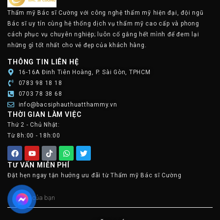
Thẩm mỹ Bác sĩ Cường với công nghệ thẩm mỹ hiện đại, đội ngũ
Bác sĩ uy tín cùng hệ thống dịch vụ thẩm mỹ cao cấp và phong
cách phục vụ chuyên nghiệp; luôn cố gắng hết mình để đem lại
những gì tốt nhất cho vẻ đẹp của khách hàng.
THÔNG TIN LIÊN HỆ
16-16A Đinh Tiên Hoàng, P. Sài Gòn, TPHCM
0783 98 18 18
0703 78 38 68
info@bacsiphauthuatthammy.vn
THỜI GIAN LÀM VIỆC
Thứ 2 - Chủ Nhật:
Từ 8h:00 - 18h:00
TƯ VẤN MIỄN PHÍ
Đặt hẹn ngay tận hưởng ưu đãi từ Thẩm mỹ Bác sĩ Cường