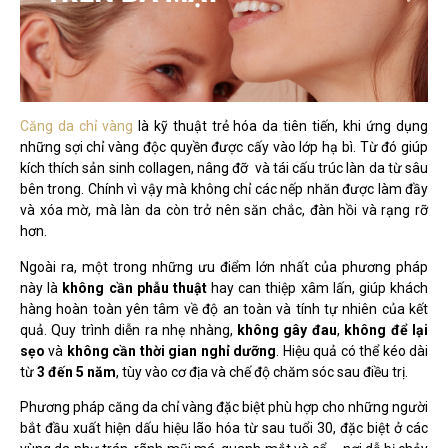
Căng da chỉ vàng
là kỹ thuật trẻ hóa da tiên tiến, khi ứng dụng
những sợi chỉ vàng độc quyền được cấy vào lớp hạ bì. Từ đó giúp
kích thích sản sinh collagen, nâng đỡ và tái cấu trúc làn da từ sâu
bên trong. Chính vì vậy mà không chỉ các nếp nhăn được làm đầy
và xóa mờ, mà làn da còn trở nên săn chắc, đàn hồi và rạng rỡ
hơn.
Ngoài ra, một trong những ưu điểm lớn nhất của phương pháp
này là
không cần phẫu thuật
hay can thiệp xâm lấn, giúp khách
hàng hoàn toàn yên tâm về độ an toàn và tính tự nhiên của kết
quả. Quy trình diễn ra nhẹ nhàng,
không gây đau
,
không để lại
sẹo
và
không cần thời gian nghỉ dưỡng
. Hiệu quả có thể kéo dài
từ
3 đến 5 năm
, tùy vào cơ địa và chế độ chăm sóc sau điều trị.
Phương pháp căng da chỉ vàng đặc biệt phù hợp cho những người
bắt đầu xuất hiện dấu hiệu lão hóa từ sau tuổi 30, đặc biệt ở các