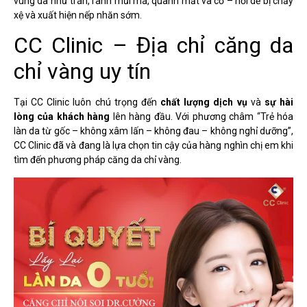
vùng da như trán, rãnh mũi má, quanh mắt và cổ – nơi dễ bị chảy
xệ và xuất hiện nếp nhăn sớm.
CC Clinic – Địa chỉ căng da
chỉ vàng uy tín
Tại CC Clinic luôn chú trọng đến
chất lượng dịch vụ
và
sự hài
lòng của khách hàng
lên hàng đầu. Với phương châm “Trẻ hóa
làn da từ gốc – không xâm lấn – không đau – không nghỉ dưỡng”,
CC Clinic đã và đang là lựa chọn tin cậy của hàng nghìn chị em khi
tìm đến phương pháp
căng da chỉ vàng
.