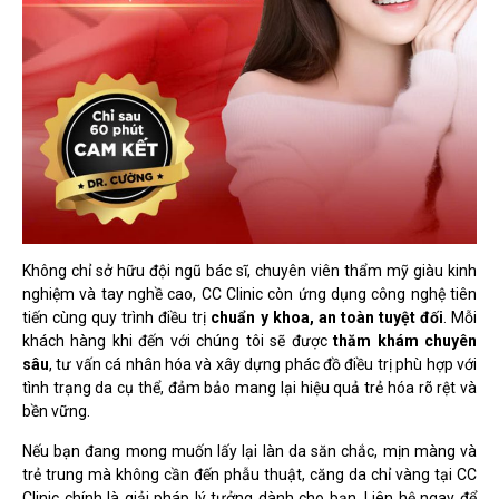
Không chỉ sở hữu đội ngũ bác sĩ, chuyên viên thẩm mỹ giàu kinh
nghiệm và tay nghề cao, CC Clinic còn ứng dụng công nghệ tiên
tiến cùng quy trình điều trị
chuẩn y khoa, an toàn tuyệt đối
. Mỗi
khách hàng khi đến với chúng tôi sẽ được
thăm khám chuyên
sâu
, tư vấn cá nhân hóa và xây dựng phác đồ điều trị phù hợp với
tình trạng da cụ thể, đảm bảo mang lại hiệu quả trẻ hóa rõ rệt và
bền vững.
Nếu bạn đang mong muốn lấy lại làn da săn chắc, mịn màng và
trẻ trung mà không cần đến phẫu thuật,
căng da chỉ vàng tại CC
Clinic
chính là giải pháp lý tưởng dành cho bạn. Liên hệ ngay để