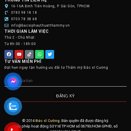
16-16A Đinh Tiên Hoàng, P. Sài Gòn, TPHCM
0783 98 18 18
0703 78 38 68
info@bacsiphauthuatthammy.vn
THỜI GIAN LÀM VIỆC
Thứ 2 - Chủ Nhật:
Từ 8h:00 - 18h:00
TƯ VẤN MIỄN PHÍ
Đặt hẹn ngay tận hưởng ưu đãi từ Thẩm mỹ Bác sĩ Cường
ĐĂNG KÝ
© 2014
Bác sĩ Cường
. Bản quyền đã được đăng ký.
Giấy phép hoạt động Sở Y tế TP HCM số 06793/HCM-GPHĐ, số