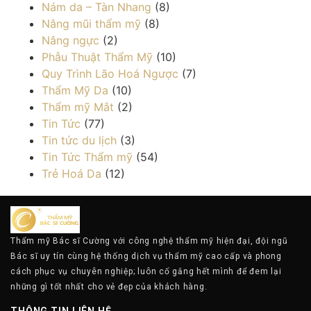
Nám da – Tàn Nhang
(8)
Nâng mũi thẩm mỹ
(8)
Nâng ngực
(2)
Phẫu Thuật Thẩm Mỹ
(10)
Quy Trình Lão Hoá Ngược
(7)
Thẩm Mỹ Da
(10)
Thẩm mỹ Mắt
(2)
Tin Tức
(77)
Tin tức du lịch
(3)
Tin Tức Thẩm mỹ
(54)
Trẻ Hoá Da
(12)
Thẩm mỹ Bác sĩ Cường với công nghệ thẩm mỹ hiện đại, đội ngũ
Bác sĩ uy tín cùng hệ thống dịch vụ thẩm mỹ cao cấp và phong
cách phục vụ chuyên nghiệp; luôn cố gắng hết mình để đem lại
những gì tốt nhất cho vẻ đẹp của khách hàng.
THÔNG TIN LIÊN HỆ