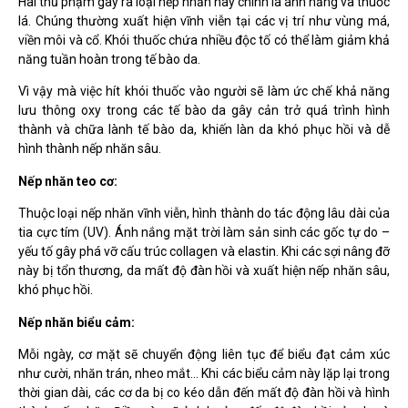
Hai thủ phạm gây ra loại nếp nhăn này chính là ánh nắng và thuốc
lá.
Chúng thường xuất hiện vĩnh viễn tại các vị trí như vùng má,
viền môi và cổ. Khói thuốc chứa nhiều độc tố có thể làm giảm khả
năng tuần hoàn trong tế bào da.
Vì vậy mà việc hít khói thuốc vào người sẽ làm ức chế khả năng
lưu thông oxy trong các tế bào da gây cản trở quá trình hình
thành và chữa lành tế bào da,
khiến làn da khó phục hồi và dễ
hình thành nếp nhăn sâu.
Nếp nhăn teo cơ:
Thuộc loại nếp nhăn vĩnh viễn
, hình thành do tác động lâu dài của
tia cực tím (UV). Ánh nắng mặt trời làm sản sinh các gốc tự do –
yếu tố gây phá vỡ cấu trúc collagen và elastin. Khi các sợi nâng đỡ
này bị tổn thương, da mất độ đàn hồi và xuất hiện nếp nhăn sâu,
khó phục hồi.
Nếp nhăn biểu cảm:
Mỗi ngày,
cơ mặt sẽ chuyển động liên tục
để biểu đạt cảm xúc
như cười, nhăn trán, nheo mắt… Khi các biểu cảm này lặp lại trong
thời gian dài, các cơ da bị co kéo dẫn đến mất độ đàn hồi và hình