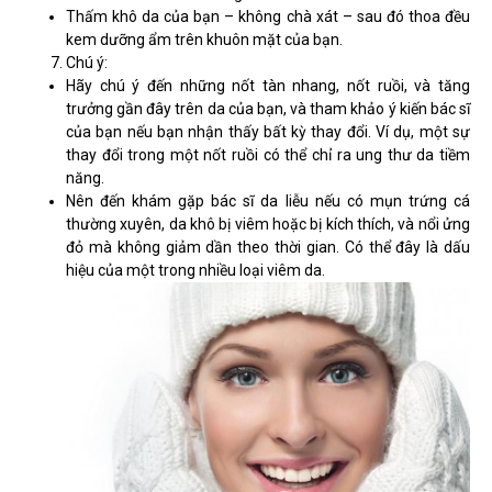
Thấm khô da của bạn – không chà xát – sau đó thoa đều
kem dưỡng ẩm trên khuôn mặt của bạn.
Chú ý:
Hãy chú ý đến những nốt tàn nhang, nốt ruồi, và tăng
trưởng gần đây trên da của bạn, và tham khảo ý kiến ​​bác sĩ
của bạn nếu bạn nhận thấy bất kỳ thay đổi. Ví dụ, một sự
thay đổi trong một nốt ruồi có thể chỉ ra ung thư da tiềm
năng.
Nên đến khám gặp bác sĩ da liễu nếu có mụn trứng cá
thường xuyên, da khô bị viêm hoặc bị kích thích, và nổi ửng
đỏ mà không giảm dần theo thời gian. Có thể đây là dấu
hiệu của một trong nhiều loại viêm da.