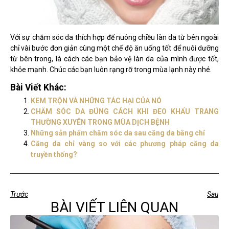
Với sự chăm sóc da thích hợp để nuông chiều làn da từ bên ngoài
chỉ vài bước đơn giản cùng một chế độ ăn uống tốt để nuôi dưỡng
từ bên trong, là cách các bạn bảo vệ làn da của mình được tốt,
khỏe mạnh. Chúc các bạn luôn rạng rỡ trong mùa lạnh này nhé.
Bài Viết Khác:
KEM TRỘN VÀ NHỮNG TÁC HẠI CỦA NÓ
CHĂM SÓC DA ĐÚNG CÁCH KHI ĐEO KHẨU TRANG
THƯỜNG XUYÊN TRONG MÙA DỊCH BỆNH
Những sản phẩm chăm sóc da sau căng da bằng chỉ
Căng da chỉ vàng so với các phương pháp căng da
truyền thống?
Trước
Sau
BÀI VIẾT LIÊN QUAN