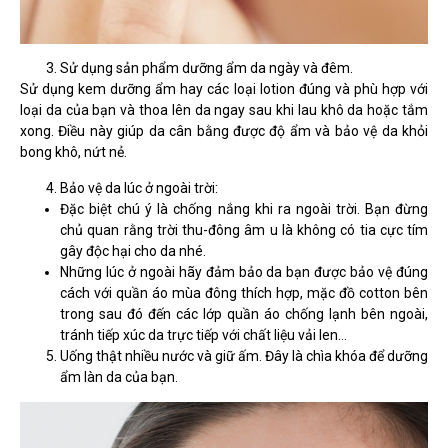
Sử dụng sản phẩm dưỡng ẩm da ngày và đêm.
Sử dụng kem dưỡng ẩm hay các loại lotion đúng và phù hợp với
loại da của bạn và thoa lên da ngay sau khi lau khô da hoặc tắm
xong. Điều này giúp da cân bằng được độ ẩm và bảo vệ da khỏi
bong khô, nứt nẻ.
Bảo vệ da lúc ở ngoài trời:
Đặc biệt chú ý là chống nắng khi ra ngoài trời. Bạn đừng
chủ quan rằng trời thu-đông âm u là không có tia cực tím
gây độc hại cho da nhé.
Những lúc ở ngoài hãy đảm bảo da bạn được bảo vệ đúng
cách với quần áo mùa đông thích hợp, mặc đồ cotton bên
trong sau đó đến các lớp quần áo chống lạnh bên ngoài,
tránh tiếp xúc da trực tiếp với chất liệu vải len…
Uống thật nhiều nước và giữ ấm. Đây là chìa khóa để dưỡng
ẩm làn da của bạn.