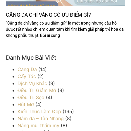
CĂNG DA CHỈ VÀNG CÓ ƯU ĐIỂM GÌ?
“Căng da chỉ vàng có ưu điểm gì?” là một trong những câu hỏi
được rất nhiều chị em quan tâm khi tìm kiếm giải pháp trẻ hóa da
không phẫu thuật. Bởi ai cũng
Danh Mục Bài Viết
Căng Da
(14)
Cấy Tóc
(2)
Dịch Vụ Khác
(9)
Điều Trị Giảm Mỡ
(9)
Điều Trị Sẹo
(4)
Hút Mỡ
(4)
Kiến Thức Làm Đẹp
(165)
Nám da – Tàn Nhang
(8)
Nâng mũi thẩm mỹ
(8)