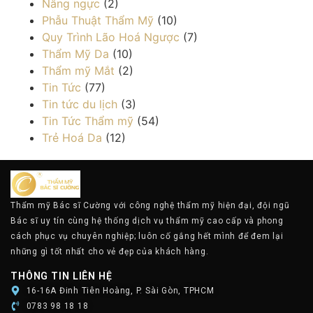
Nâng ngực
(2)
Phẫu Thuật Thẩm Mỹ
(10)
Quy Trình Lão Hoá Ngược
(7)
Thẩm Mỹ Da
(10)
Thẩm mỹ Mắt
(2)
Tin Tức
(77)
Tin tức du lịch
(3)
Tin Tức Thẩm mỹ
(54)
Trẻ Hoá Da
(12)
Thẩm mỹ Bác sĩ Cường với công nghệ thẩm mỹ hiện đại, đội ngũ
Bác sĩ uy tín cùng hệ thống dịch vụ thẩm mỹ cao cấp và phong
cách phục vụ chuyên nghiệp; luôn cố gắng hết mình để đem lại
những gì tốt nhất cho vẻ đẹp của khách hàng.
THÔNG TIN LIÊN HỆ
16-16A Đinh Tiên Hoàng, P. Sài Gòn, TPHCM
0783 98 18 18