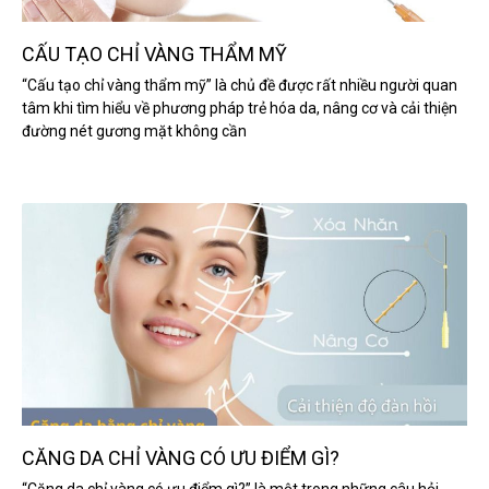
CẤU TẠO CHỈ VÀNG THẨM MỸ
“Cấu tạo chỉ vàng thẩm mỹ” là chủ đề được rất nhiều người quan
tâm khi tìm hiểu về phương pháp trẻ hóa da, nâng cơ và cải thiện
đường nét gương mặt không cần
CĂNG DA CHỈ VÀNG CÓ ƯU ĐIỂM GÌ?
“Căng da chỉ vàng có ưu điểm gì?” là một trong những câu hỏi