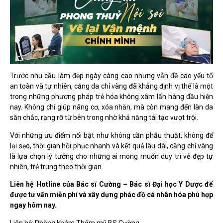
Trước nhu cầu làm đẹp ngày càng cao nhưng vẫn đề cao yếu tố
an toàn và tự nhiên, căng da chỉ vàng đã khẳng định vị thế là một
trong những phương pháp trẻ hóa không xâm lấn hàng đầu hiện
nay. Không chỉ giúp nâng cơ, xóa nhăn, mà còn mang đến làn da
săn chắc, rạng rỡ từ bên trong nhờ khả năng tái tạo vượt trội.
Với những ưu điểm nổi bật như không cần phẫu thuật, không để
lại sẹo, thời gian hồi phục nhanh và kết quả lâu dài, căng chỉ vàng
là lựa chọn lý tưởng cho những ai mong muốn duy trì vẻ đẹp tự
nhiên, trẻ trung theo thời gian.
Liên hệ Hotline của Bác sĩ Cường – Bác sĩ Đại học Y Dược để
được tư vấn miễn phí và xây dựng phác đồ cá nhân hóa phù hợp
ngay hôm nay.
Liên hệ: Phòng khám Thẩm mỹ BS Cường