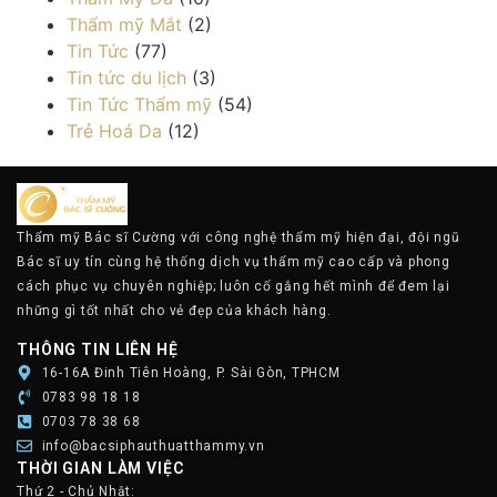
Thẩm mỹ Mắt
(2)
Tin Tức
(77)
Tin tức du lịch
(3)
Tin Tức Thẩm mỹ
(54)
Trẻ Hoá Da
(12)
Thẩm mỹ Bác sĩ Cường với công nghệ thẩm mỹ hiện đại, đội ngũ
Bác sĩ uy tín cùng hệ thống dịch vụ thẩm mỹ cao cấp và phong
cách phục vụ chuyên nghiệp; luôn cố gắng hết mình để đem lại
những gì tốt nhất cho vẻ đẹp của khách hàng.
THÔNG TIN LIÊN HỆ
16-16A Đinh Tiên Hoàng, P. Sài Gòn, TPHCM
0783 98 18 18
0703 78 38 68
info@bacsiphauthuatthammy.vn
THỜI GIAN LÀM VIỆC
Thứ 2 - Chủ Nhật: