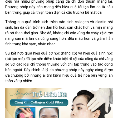
điều mà nhiều phương pháp căng da chỉ đơn thuần mang lại.
Phương pháp này còn mang đến hiệu quả tái tạo làn da từ sâu
bên trong, giúp cải thiện toàn diện cả cấu trúc và bề mặt da.
Thông qua quá trình kích thích sản sinh collagen và elastin nội
sinh, làn da dần trở nên đàn hồi hơn, săn chắc hơn và mịn màng
rõ rệt theo thời gian. Nhờ đó, không chỉ các vùng da chảy xệ được
nâng cao mà làn da cũng sáng hơn, đều màu hơn và giảm hẳn
tình trạng khô sạm, nhăn nheo.
Sự kết hợp giữa hiệu quả cơ học (nâng cơ) và hiệu quả sinh học
(tái tạo mô) đã tạo nên điểm khác biệt rõ rệt của căng da chỉ vàng
so với các loại chỉ thông thường vốn chỉ tập trung vào tác động
bên ngoài. Đây chính là lý do phương pháp này ngày càng được
ưa chuộng bởi những ai tìm kiếm hiệu quả trẻ hóa bền vững, an
toàn và tự nhiên.