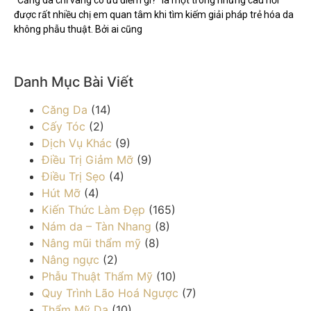
được rất nhiều chị em quan tâm khi tìm kiếm giải pháp trẻ hóa da
không phẫu thuật. Bởi ai cũng
Danh Mục Bài Viết
Căng Da
(14)
Cấy Tóc
(2)
Dịch Vụ Khác
(9)
Điều Trị Giảm Mỡ
(9)
Điều Trị Sẹo
(4)
Hút Mỡ
(4)
Kiến Thức Làm Đẹp
(165)
Nám da – Tàn Nhang
(8)
Nâng mũi thẩm mỹ
(8)
Nâng ngực
(2)
Phẫu Thuật Thẩm Mỹ
(10)
Quy Trình Lão Hoá Ngược
(7)
Thẩm Mỹ Da
(10)