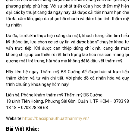
phương pháp phù hợp. Với sự phát triển của y học thẩm mỹ hiện
đại, các kỹ thuật căng da ngày nay đã được cải tiến nhằm hạn chế
tối đa xâm lấn, giúp da phục hồi nhanh và đảm bảo tính thẩm mỹ
tự nhiên.
Do đó, trước khi thực hiện căng da mặt, khách hàng cần tìm hiểu
kỹ thông tin, lựa chọn cơ sở uy tín và được bác sĩ chuyên khoa tư
vấn trực tiếp. Khi được can thiệp đúng chỉ định, căng da mặt
không chỉ giúp cải thiện rõ rệt tình trạng lão hóa mà còn mang lại
gương mặt trẻ trung, hài hòa mà không để lộ dấu vết thẩm mỹ.
Hãy liên hệ ngay Thẩm mỹ BS Cường để được bác sĩ trực tiếp
thăm khám và tư vấn chi tiết. Với phác đồ cá nhân hóa và quy
trình chuẩn y khoa ngay hôm nay!
Liên hệ: Phòng khám thẩm mỹ Thẩm mỹ BS Cường
18 Đinh Tiên Hoàng, Phường Sài Gòn, Quận 1, TP HCM – 0783 98
18 18 – 0703 78 38 68
Website:
https://bacsiphauthuatthammy.vn/
Bài Viết Khác: