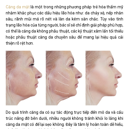
Căng da mặt
là một trong những phương pháp trẻ hóa thẩm mỹ
nhằm khắc phục các dấu hiệu lão hóa như: da chảy xệ, nếp nhăn
sâu, rãnh mũi má rõ nét và làn da kém săn chắc. Tùy vào tình
trạng lão hóa của từng người, bác sĩ sẽ chỉ định giải pháp phù hợp,
có thể là căng da không phẫu thuật, các kỹ thuật xâm lấn tối thiểu
hoặc phẫu thuật căng da chuyên sâu để mang lại hiệu quả cải
thiện rõ rệt hơn.
Do quá trình căng da có sự tác động trực tiếp đến mô da và cấu
trúc nâng đỡ bên dưới, nhiều người không tránh khỏi lo lắng khi
căng da mặt có để lại sẹo không. Đây là tâm lý hoàn toàn dễ hiểu,