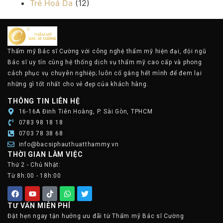
Trẻ Hoá Da
(12)
Thẩm mỹ Bác sĩ Cường với công nghệ thẩm mỹ hiện đại, đội ngũ
Bác sĩ uy tín cùng hệ thống dịch vụ thẩm mỹ cao cấp và phong
cách phục vụ chuyên nghiệp; luôn cố gắng hết mình để đem lại
những gì tốt nhất cho vẻ đẹp của khách hàng.
THÔNG TIN LIÊN HỆ
16-16A Đinh Tiên Hoàng, P. Sài Gòn, TPHCM
0783 98 18 18
0703 78 38 68
info@bacsiphauthuatthammy.vn
THỜI GIAN LÀM VIỆC
Thứ 2 - Chủ Nhật:
Từ 8h:00 - 18h:00
TƯ VẤN MIỄN PHÍ
Đặt hẹn ngay tận hưởng ưu đãi từ Thẩm mỹ Bác sĩ Cường