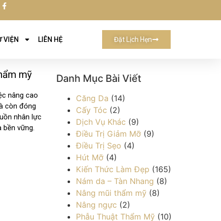
 VIỆN
LIÊN HỆ
Đặt Lịch Hẹn
thẩm mỹ
Danh Mục Bài Viết
iệc nâng cao
Căng Da
(14)
mà còn đóng
Cấy Tóc
(2)
nguồn nhân lực
Dịch Vụ Khác
(9)
à bền vững.
Điều Trị Giảm Mỡ
(9)
Điều Trị Sẹo
(4)
Hút Mỡ
(4)
Kiến Thức Làm Đẹp
(165)
Nám da – Tàn Nhang
(8)
Nâng mũi thẩm mỹ
(8)
Nâng ngực
(2)
Phẫu Thuật Thẩm Mỹ
(10)