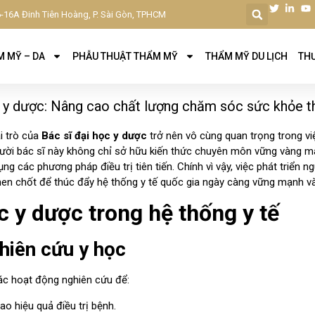
-16A Đinh Tiên Hoàng, P. Sài Gòn, TPHCM
 MỸ – DA
PHẪU THUẬT THẨM MỸ
THẨM MỸ DU LỊCH
THƯ
 y dược: Nâng cao chất lượng chăm sóc sức khỏe 
ai trò của
Bác sĩ đại học y dược
trở nên vô cùng quan trọng trong v
ời bác sĩ này không chỉ sở hữu kiến thức chuyên môn vững vàng 
ng các phương pháp điều trị tiên tiến. Chính vì vậy, việc phát triển 
then chốt để thúc đẩy hệ thống y tế quốc gia ngày càng vững mạnh v
ọc y dược trong hệ thống y tế
hiên cứu y học
ác hoạt động nghiên cứu để:
ao hiệu quả điều trị bệnh.