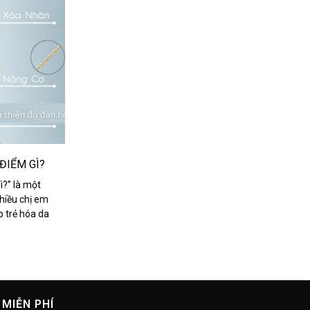
ĐIỂM GÌ?
ì?” là một
hiều chị em
p trẻ hóa da
 MIỄN PHÍ