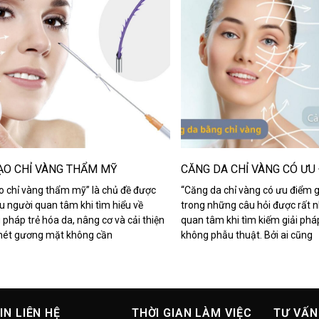
ẠO CHỈ VÀNG THẨM MỸ
CĂNG DA CHỈ VÀNG CÓ ƯU 
o chỉ vàng thẩm mỹ” là chủ đề được
“Căng da chỉ vàng có ưu điểm g
ều người quan tâm khi tìm hiểu về
trong những câu hỏi được rất n
pháp trẻ hóa da, nâng cơ và cải thiện
quan tâm khi tìm kiếm giải phá
nét gương mặt không cần
không phẫu thuật. Bởi ai cũng
IN LIÊN HỆ
THỜI GIAN LÀM VIỆC
TƯ VẤN