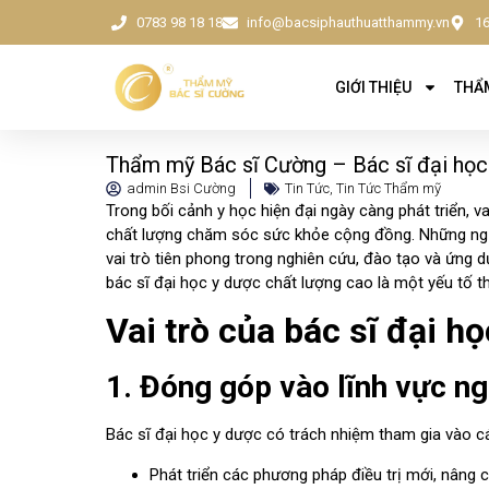
0783 98 18 18
info@bacsiphauthuatthammy.vn
16
GIỚI THIỆU
THẨM
Thẩm mỹ Bác sĩ Cường – Bác sĩ đại học
admin Bsi Cường
Tin Tức
,
Tin Tức Thẩm mỹ
Trong bối cảnh y học hiện đại ngày càng phát triển, v
chất lượng chăm sóc sức khỏe cộng đồng. Những ngư
vai trò tiên phong trong nghiên cứu, đào tạo và ứng dụ
bác sĩ đại học y dược chất lượng cao là một yếu tố 
Vai trò của bác sĩ đại h
1. Đóng góp vào lĩnh vực ng
Bác sĩ đại học y dược có trách nhiệm tham gia vào c
Phát triển các phương pháp điều trị mới, nâng c