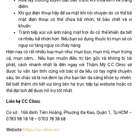
điểm.
Khi gọi điện thoại hãy để xa mặt khi nói chuyện do có thể bề
mặt điện thoại có thể chứa bã nhờn, tế bào chết và vi
khuẩn.
Tránh tiếp xúc với ánh nắng mặt trời do có thể khiến da tiết
ra nhiều bã nhờn hơn. Nếu bạn sử dụng thuốc trị mụn sẽ có
nguy cơ tăng nguy cơ cháy nắng.
Hiện nay có rất nhiều loại mụn như: mụn bọc, mụn mũ, mụn trứng
cá, mụn cám,… Nếu bạn muốn điều trị tận gốc và không bị tái
phát, cách nhanh nhất là đến ngay với Thẩm Mỹ C.C Clinic sẽ
được tư vấn tận tình cùng với bác sĩ da liễu có tay nghề chuyên
sâu, tin chắc sẽ là nơi đem lại cho bạn làn da sáng khỏe tự nhiên.
Để biết thêm chi tiết vui lòng liên hệ trực tiếp tại website hoặc có
thể đặt lịch để được hỗ trợ tốt nhất.
Liên hệ CC Clinic
Cơ sở : 16b Đinh Tiên Hoàng, Phường Đa Kao, Quận 1, Tp.HCM –
0783 98 18 18 – 0703 78 38 68
Website:
https://cc-clinic.vn/