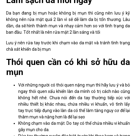
Làm sạch da mỗi ngày
Da bạn đang bị mụn hoặc không bị mụn thì cũng nên lưu ý kỹ
không nên rửa mặt quá 2 lần vì sẽ dễ làm da bị tổn thương. Lâu
dần, da sẽ hình thành mụn và nhạy cảm hơn so với tình trạng da
ban đầu. Tốt nhất là nên rửa mặt 2 lần sáng và tối
Lưu ý nên rửa tay trước khi chạm vào da mặt và tránh tình trạng
chà xát khiến da bị mụn
Thói quen cần có khi sở hữu da
mụn
Với những người có thói quen nặng mụn thì hãy lưu ý và bỏ
ngay thói quen xấu khiến làn da mình có trị cách nào cũng
không hết nhé. Chưa nói đến da tay thường tiếp xúc với
nhiều thiết bị khác nhau, chứa nhiều vi khuẩn, vô tình lấy
tay trực tiếp đụng vào làn da có thể làm tăng nguy cơ để lại
thâm mụn và nặng hơn là để lại sẹo
Không chạm vào da mặt. Do tay có thể chứa nhiều vi khuẩn
gây mụn cho da.
Rửa tay thường xuyên đặc biệt trước khi thoa kem và trang