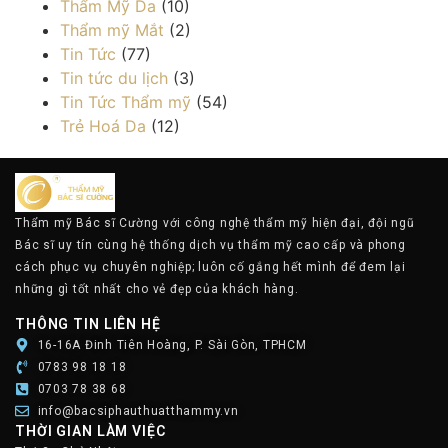
Thẩm Mỹ Da
(10)
Thẩm mỹ Mắt
(2)
Tin Tức
(77)
Tin tức du lịch
(3)
Tin Tức Thẩm mỹ
(54)
Trẻ Hoá Da
(12)
Thẩm mỹ Bác sĩ Cường với công nghệ thẩm mỹ hiện đại, đội ngũ
Bác sĩ uy tín cùng hệ thống dịch vụ thẩm mỹ cao cấp và phong
cách phục vụ chuyên nghiệp; luôn cố gắng hết mình để đem lại
những gì tốt nhất cho vẻ đẹp của khách hàng.
THÔNG TIN LIÊN HỆ
16-16A Đinh Tiên Hoàng, P. Sài Gòn, TPHCM
0783 98 18 18
0703 78 38 68
info@bacsiphauthuatthammy.vn
THỜI GIAN LÀM VIỆC