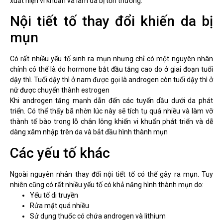
xuất hiện vi khuẩn và làm da bị tổn thương.
Nội tiết tố thay đổi khiến da bị
mụn
Có rất nhiều yếu tố sinh ra mụn nhưng chỉ có một nguyên nhân
chính có thể là do hormone bắt đầu tăng cao do ở giai đoạn tuổi
dậy thì. Tuổi dậy thì ở nam được gọi là androgen còn tuổi dậy thì ở
nữ được chuyển thành estrogen
Khi androgen tăng mạnh dẫn đến các tuyến dầu dưới da phát
triển. Có thể thấy bã nhờn lúc này sẽ tích tụ quá nhiều và làm vỡ
thành tế bào trong lỗ chân lông khiến vi khuẩn phát triển và dễ
dàng xâm nhập trên da và bắt đầu hình thành mụn
Các yếu tố khác
Ngoài nguyên nhân thay đổi nội tiết tố có thể gây ra mụn. Tuy
nhiên cũng có rất nhiều yếu tố có khả năng hình thành mụn do:
Yếu tố di truyền
Rửa mặt quá nhiều
Sử dụng thuốc có chứa androgen và lithium