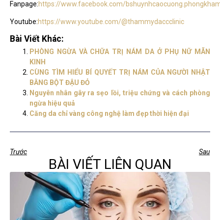
Fanpage:
https://www.facebook.com/bshuynhcaocuong.phongkhamc
Youtube:
https://www.youtube.com/@thammydaccclinic
Bài Viết Khác:
PHÒNG NGỪA VÀ CHỮA TRỊ NÁM DA Ở PHỤ NỮ MÃN
KINH
CÙNG TÌM HIỂU BÍ QUYẾT TRỊ NÁM CỦA NGƯỜI NHẬT
BẰNG BỘT ĐẬU ĐỎ
Nguyên nhân gây ra sẹo lồi, triệu chứng và cách phòng
ngừa hiệu quả
Căng da chỉ vàng công nghệ làm đẹp thời hiện đại
Trước
Sau
BÀI VIẾT LIÊN QUAN