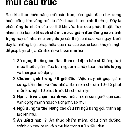
mũi cấu trúc
Sau khi thực hiện nâng mũi cấu trúc, cảm giác đau nhẹ, sưng
hoặc căng tức vùng mũi là điều hoàn toàn bình thường. Đây là
phản ứng tự nhiên của cơ thể khi vừa trải qua phẫu thuật. Tuy
nhiên, nếu bạn biết
cách chăm sóc và giảm đau đúng cách
, tình
trạng này sẽ nhanh chóng được cải thiện chỉ sau vài ngày. Dưới
đây là những biện pháp hiệu quả mà các bác sĩ luôn khuyến nghị
để giúp bạn phục hồi nhanh và thoải mái hơn:
Sử dụng thuốc giảm đau theo chỉ định bác sĩ:
Không tự ý
mua thuốc giảm đau bên ngoài mà hãy tuân thủ liều lượng
và thời gian sử dụng.
Chườm lạnh trong 48 giờ đầu: Việc này sẽ
giúp giảm
sưng, bầm tím và đau nhức. Bạn nên chườm 10–15 phút
mỗi lần, nghỉ 10 phút trước khi chườm lại.
Hạn chế va chạm mạnh vào mũi:
Tránh cúi người quá sâu,
vận động mạnh hoặc va chạm vào mũi.
Ngủ đúng tư thế:
Nâng cao đầu khi ngủ bằng gối, tránh áp
lực lên mũi.
Ăn uống hợp lý:
Ăn thực phẩm mềm, giàu dinh dưỡng,
tránh đồ cay, mặn và rượu bia trong tuần đầu tiên.