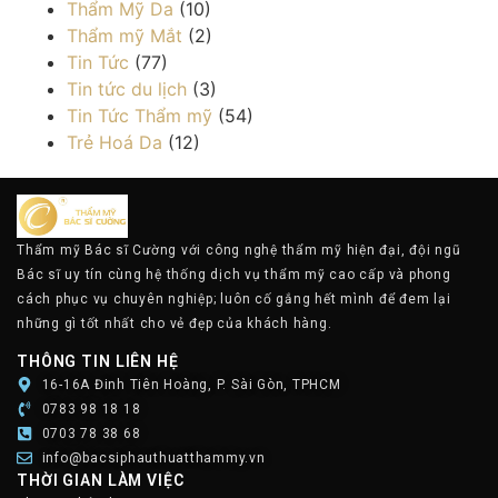
Thẩm Mỹ Da
(10)
Thẩm mỹ Mắt
(2)
Tin Tức
(77)
Tin tức du lịch
(3)
Tin Tức Thẩm mỹ
(54)
Trẻ Hoá Da
(12)
Thẩm mỹ Bác sĩ Cường với công nghệ thẩm mỹ hiện đại, đội ngũ
Bác sĩ uy tín cùng hệ thống dịch vụ thẩm mỹ cao cấp và phong
cách phục vụ chuyên nghiệp; luôn cố gắng hết mình để đem lại
những gì tốt nhất cho vẻ đẹp của khách hàng.
THÔNG TIN LIÊN HỆ
16-16A Đinh Tiên Hoàng, P. Sài Gòn, TPHCM
0783 98 18 18
0703 78 38 68
info@bacsiphauthuatthammy.vn
THỜI GIAN LÀM VIỆC