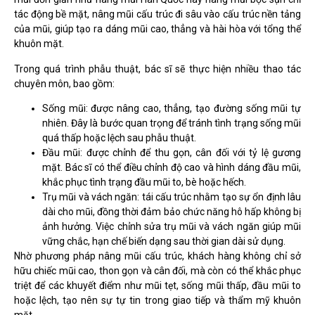
tác động bề mặt, nâng mũi cấu trúc đi sâu vào cấu trúc nền tảng
của mũi, giúp tạo ra dáng mũi cao, thẳng và hài hòa với tổng thể
khuôn mặt.
Trong quá trình phẫu thuật, bác sĩ sẽ thực hiện nhiều thao tác
chuyên môn, bao gồm:
Sống mũi: được nâng cao, thẳng, tạo đường sống mũi tự
nhiên. Đây là bước quan trọng để tránh tình trạng sống mũi
quá thấp hoặc lệch sau phẫu thuật.
Đầu mũi: được chỉnh để thu gọn, cân đối với tỷ lệ gương
mặt. Bác sĩ có thể điều chỉnh độ cao và hình dáng đầu mũi,
khắc phục tình trạng đầu mũi to, bè hoặc hếch.
Trụ mũi và vách ngăn: tái cấu trúc nhằm tạo sự ổn định lâu
dài cho mũi, đồng thời đảm bảo chức năng hô hấp không bị
ảnh hưởng. Việc chỉnh sửa trụ mũi và vách ngăn giúp mũi
vững chắc, hạn chế biến dạng sau thời gian dài sử dụng.
Nhờ phương pháp nâng mũi cấu trúc, khách hàng không chỉ sở
hữu chiếc mũi cao, thon gọn và cân đối, mà còn có thể khắc phục
triệt để các khuyết điểm như mũi tẹt, sống mũi thấp, đầu mũi to
hoặc lệch, tạo nên sự tự tin trong giao tiếp và thẩm mỹ khuôn
mặt.