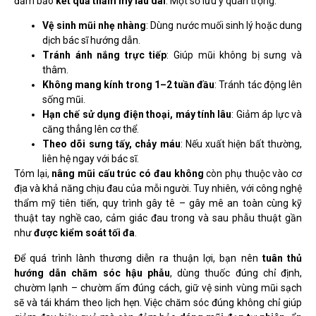
đảm bảo
kết quả thẩm mỹ lâu dài
. Một số lưu ý quan trọng:
Vệ sinh mũi nhẹ nhàng
: Dùng nước muối sinh lý hoặc dung
dịch bác sĩ hướng dẫn.
Tránh ánh nắng trực tiếp
: Giúp mũi không bị sưng và
thâm.
Không mang kính trong 1–2 tuần đầu
: Tránh tác động lên
sống mũi.
Hạn chế sử dụng điện thoại, máy tính lâu
: Giảm áp lực và
căng thẳng lên cơ thể.
Theo dõi sưng tấy, chảy máu
: Nếu xuất hiện bất thường,
liên hệ ngay với bác sĩ.
Tóm lại,
nâng mũi cấu trúc có đau không
còn phụ thuộc vào cơ
địa và khả năng chịu đau của mỗi người. Tuy nhiên, với công nghệ
thẩm mỹ tiên tiến, quy trình gây tê – gây mê an toàn cùng kỹ
thuật tay nghề cao, cảm giác đau trong và sau phẫu thuật gần
như
được kiểm soát tối đa
.
Để quá trình lành thương diễn ra thuận lợi, bạn nên
tuân thủ
hướng dẫn chăm sóc hậu phẫu
, dùng thuốc đúng chỉ định,
chườm lạnh – chườm ấm đúng cách, giữ vệ sinh vùng mũi sạch
sẽ và tái khám theo lịch hẹn. Việc chăm sóc đúng không chỉ giúp