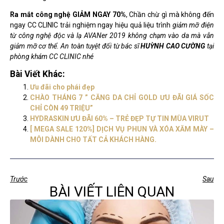
Ra mắt công nghệ GIẢM NGAY 70%
, Chần chừ gì mà không đến
ngay CC CLINIC trải nghiệm ngay hiệu quả liệu trình
giảm mỡ điện
từ công nghệ độc và lạ AVANer 2019 không chạm vào da mà vẫn
giảm mỡ cơ thể. An toàn tuyệt đối từ bác sĩ
HUỲNH CAO CƯỜNG
tại
phòng khám CC CLINIC nhé
Bài Viết Khác:
Ưu đãi cho phái đẹp
CHÀO THÁNG 7 ” CĂNG DA CHỈ GOLD ƯU ĐÃI GIÁ SỐC
CHỈ CÒN 49 TRIỆU”
HYDRASKIN ƯU ĐÃI 60% – TRẺ ĐẸP TỰ TIN MÙA VIRUT
[ MEGA SALE 120%] DỊCH VỤ PHUN VÀ XÓA XĂM MÀY –
MÔI DÀNH CHO TẤT CẢ KHÁCH HÀNG.
Trước
Sau
BÀI VIẾT LIÊN QUAN