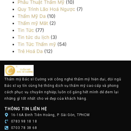
Phẫu Thuật Thẩm Mỹ
(10)
Quy Trình Lão Hoá Ngược
(7)
Thẩm Mỹ Da
(10)
Thẩm mỹ Mắt
(2)
Tin Tức
(77)
Tin tức du lịch
(3)
Tin Tức Thẩm mỹ
(54)
Trẻ Hoá Da
(12)
Thẩm mỹ Bác sĩ Cường với công nghệ thẩm mỹ hiện đại, đội ngũ
Bác sĩ uy tín cùng hệ thống dịch vụ thẩm mỹ cao cấp và phong
cách phục vụ chuyên nghiệp; luôn cố gắng hết mình để đem lại
những gì tốt nhất cho vẻ đẹp của khách hàng.
THÔNG TIN LIÊN HỆ
16-16A Đinh Tiên Hoàng, P. Sài Gòn, TPHCM
0783 98 18 18
0703 78 38 68