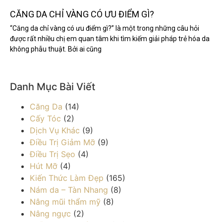
CĂNG DA CHỈ VÀNG CÓ ƯU ĐIỂM GÌ?
“Căng da chỉ vàng có ưu điểm gì?” là một trong những câu hỏi
được rất nhiều chị em quan tâm khi tìm kiếm giải pháp trẻ hóa da
không phẫu thuật. Bởi ai cũng
Danh Mục Bài Viết
Căng Da
(14)
Cấy Tóc
(2)
Dịch Vụ Khác
(9)
Điều Trị Giảm Mỡ
(9)
Điều Trị Sẹo
(4)
Hút Mỡ
(4)
Kiến Thức Làm Đẹp
(165)
Nám da – Tàn Nhang
(8)
Nâng mũi thẩm mỹ
(8)
Nâng ngực
(2)